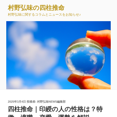
コ
村野弘味の四柱推命
ン
村野弘味に関するコラムとニュースをお知らせ♪
テ
ン
ツ
へ
ス
キ
ッ
プ
投
2025年3月4日
投稿者:
村野弘味NEWS編集部
稿
四柱推命｜印綬の人の性格は？特
日: