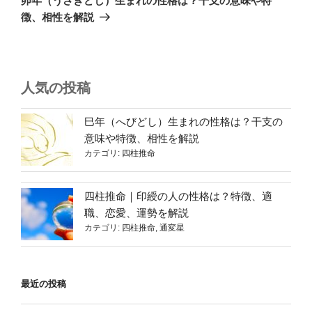
卯年（うさぎどし）生まれの性格は？干支の意味や特
投
シ
徴、相性を解説
稿
ョ
ン
人気の投稿
巳年（へびどし）生まれの性格は？干支の
意味や特徴、相性を解説
カテゴリ:
四柱推命
四柱推命｜印綬の人の性格は？特徴、適
職、恋愛、運勢を解説
カテゴリ:
四柱推命
,
通変星
最近の投稿