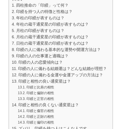
四柱推命の「印綬」って何？
印綬を持つ人の特徴と性格は？
年柱の印綬が表すものは？
年柱の蔵干通変星の印綬が表すものは？
月柱の印綬が表すものは？
月柱の蔵干通変星の印綬が表すものは？
日柱の蔵干通変星の印綬が表すものは？
印綬の人に備わる基本的な運勢や開運方法は？
印綬の人の仕事運と適職は？
印綬の人の恋愛傾向は？
印綬の人に備わる結婚運は？どんな結婚が理想？
印綬の人に備わる金運や金運アップの方法は？
印綬と相性の良い通変星は？
印綬と比肩の相性
印綬と偏財の相性
印綬と正官の相性
印綬と相性の良くない通変星は？
印綬と傷官の相性
印綬と正財の相性
印綬と偏印の相性
ズバリ、印綬を持つ人はこんな人です