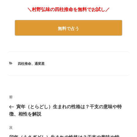
＼村野弘味の四柱推命を無料でお試し／
無料で占う
カ
四柱推命
、
通変星
テ
ゴ
リ
ー
投
前
前
稿
の
寅年（とらどし）生まれの性格は？干支の意味や特
ナ
投
徴、相性を解説
ビ
稿
ゲ
次
次
の
ー