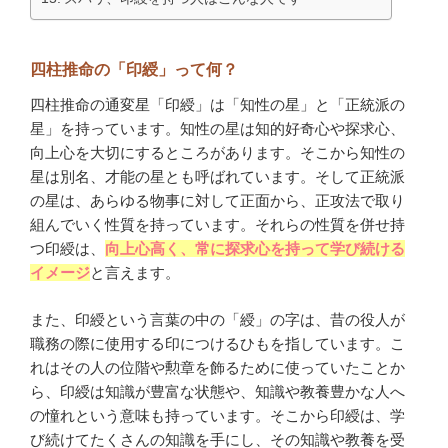
四柱推命の「印綬」って何？
四柱推命の通変星「印綬」は「知性の星」と「正統派の
星」を持っています。知性の星は知的好奇心や探求心、
向上心を大切にするところがあります。そこから知性の
星は別名、才能の星とも呼ばれています。そして正統派
の星は、あらゆる物事に対して正面から、正攻法で取り
組んでいく性質を持っています。それらの性質を併せ持
つ印綬は、
向上心高く、常に探求心を持って学び続ける
イメージ
と言えます。
また、印綬という言葉の中の「綬」の字は、昔の役人が
職務の際に使用する印につけるひもを指しています。こ
れはその人の位階や勲章を飾るために使っていたことか
ら、印綬は知識が豊富な状態や、知識や教養豊かな人へ
の憧れという意味も持っています。そこから印綬は、学
び続けてたくさんの知識を手にし、その知識や教養を受