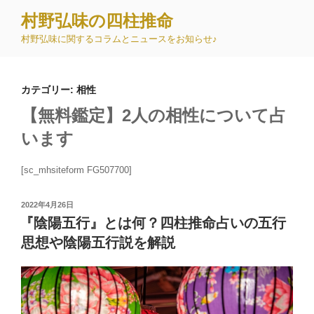
コ
村野弘味の四柱推命
ン
村野弘味に関するコラムとニュースをお知らせ♪
テ
ン
ツ
カテゴリー:
相性
へ
ス
【無料鑑定】2人の相性について占
キ
います
ッ
プ
[sc_mhsiteform FG507700]
投
2022年4月26日
稿
『陰陽五行』とは何？四柱推命占いの五行
日:
思想や陰陽五行説を解説