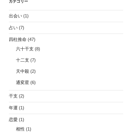
カテゴリー
出会い
(1)
占い
(7)
四柱推命
(47)
六十干支
(8)
十二支
(7)
天中殺
(2)
通変星
(6)
干支
(2)
年運
(1)
恋愛
(1)
相性
(1)