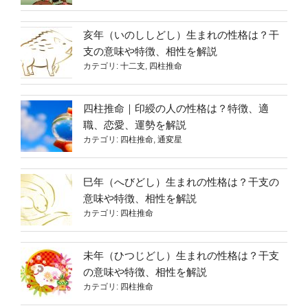
推
命
亥年（いのししどし）生まれの性格は？干
占
支の意味や特徴、相性を解説
い
カテゴリ:
十二支
,
四柱推命
の
五
四柱推命｜印綬の人の性格は？特徴、適
行
職、恋愛、運勢を解説
思
カテゴリ:
四柱推命
,
通変星
想
や
陰
巳年（へびどし）生まれの性格は？干支の
陽
意味や特徴、相性を解説
五
カテゴリ:
四柱推命
行
説
未年（ひつじどし）生まれの性格は？干支
を
の意味や特徴、相性を解説
解
カテゴリ:
四柱推命
説”
の