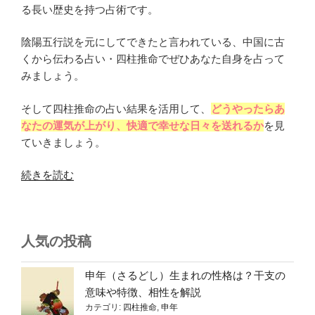
る長い歴史を持つ占術です。
陰陽五行説を元にしてできたと言われている、中国に古
くから伝わる占い・四柱推命でぜひあなた自身を占って
みましょう。
そして四柱推命の占い結果を活用して、
どうやったらあ
なたの運気が上がり、快適で幸せな日々を送れるか
を見
ていきましょう。
“『陰
続きを読む
陽
五
行』
人気の投稿
と
は
何？
申年（さるどし）生まれの性格は？干支の
四
意味や特徴、相性を解説
カテゴリ:
四柱推命
,
申年
柱