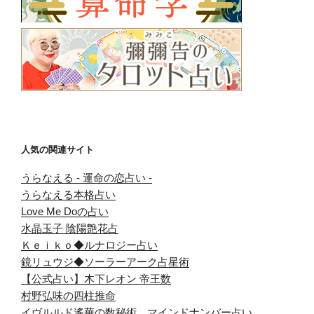
人気の関連サイト
うらなえる - 運命の恋占い -
うらなえる本格占い
Love Me Doの占い
水晶玉子 陰陽艶花占
Ｋｅｉｋｏ◆ルナロジー占い
鏡リュウジ◆ソーラーアーク占星術
【公式占い】木下レオン 帝王数
村野弘味の四柱推命
イヴルルド遙華の数秘術 マインドナンバー占い