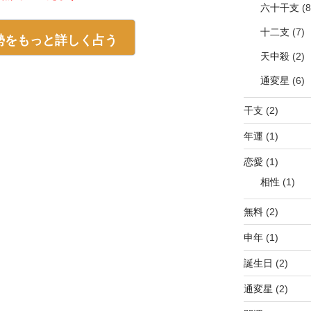
六十干支
(8
十二支
(7)
勢をもっと詳しく占う
天中殺
(2)
通変星
(6)
干支
(2)
年運
(1)
恋愛
(1)
相性
(1)
無料
(2)
申年
(1)
誕生日
(2)
通変星
(2)