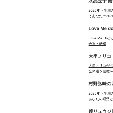
水晶玉子 
2026年下半
うあなたの20
Love Me 
Love Me 
合運・転機
大串ノリコ
大串ノリコが占
全体運を紫微
村野弘味の
2026年下半
あなたの運勢
鏡リュウジ