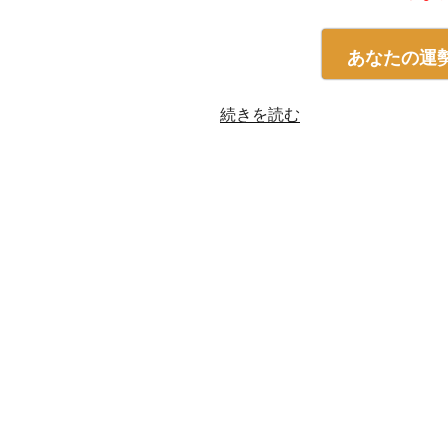
あなたの運
“四
続きを読む
柱
推
命
「空
亡」
っ
て
何？
天
中
殺
と
の