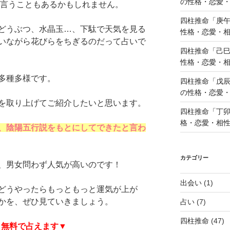
の性格・恋愛
を言うこともあるかもしれません。
四柱推命「庚午
どうぶつ、水晶玉…、下駄で天気を見る
性格・恋愛・
いながら花びらをちぎるのだって占いで
四柱推命「己巳
性格・恋愛・
多種多様です。
四柱推命「戊辰
の性格・恋愛
を取り上げてご紹介したいと思います。
四柱推命「丁卯
格・恋愛・相
、陰陽五行説をもとにしてできたと言わ
カテゴリー
、男女問わず人気が高いのです！
出会い
(1)
どうやったらもっともっと運気が上が
かを、ぜひ見ていきましょう。
占い
(7)
四柱推命
(47)
ら無料で占えます▼