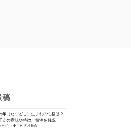
投稿
辰年（たつどし）生まれの性格は？
干支の意味や特徴、相性を解説
カテゴリ:
十二支
,
四柱推命