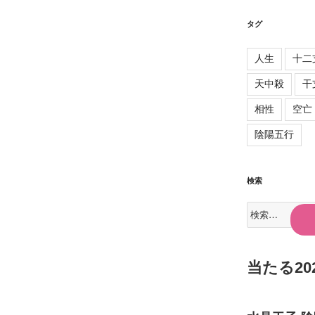
タグ
人生
十二
天中殺
干
相性
空亡
陰陽五行
検索
検
索:
当たる2