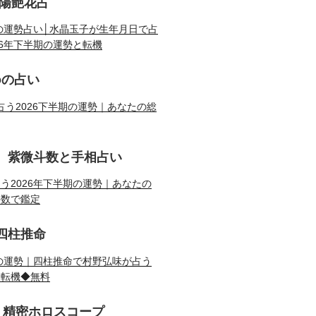
陰陽艶花占
期の運勢占い│水晶玉子が生年月日で占
26年下半期の運勢と転機
doの占い
Doが占う2026下半期の運勢｜あなたの総
 紫微斗数と手相占い
う2026年下半期の運勢｜あなたの
斗数で鑑定
四柱推命
期の運勢｜四柱推命で村野弘味が占う
と転機◆無料
│精密ホロスコープ