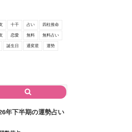
支
十干
占い
四柱推命
支
恋愛
無料
無料占い
誕生日
通変星
運勢
検
索
026年下半期の運勢占い