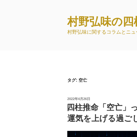
コ
ン
テ
村野弘味の四
ン
村野弘味に関するコラムとニュ
ツ
へ
ス
キ
ッ
プ
タグ:
空亡
投
2022年4月26日
稿
四柱推命「空亡」
日:
運気を上げる過ご