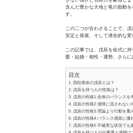
含んだ豊かな大地と竜の胎動を
す。
この二つが合わさることで、戊
安定と発展、そして潜在的な変
この記事では、戊辰を命式に持
愛・結婚・相性・運勢、さらに
目次
四柱推命の戊辰とは？
戊辰を持つ人の性格は？
戊辰の性格1:全体のバランスを
戊辰の性格2:感情に流されない
戊辰の性格3:理論より行動を重
戊辰の性格4:バランス感覚に優
戊辰の性格5:不確実な状況でも
戊辰を持つ人の仕事運と適職は