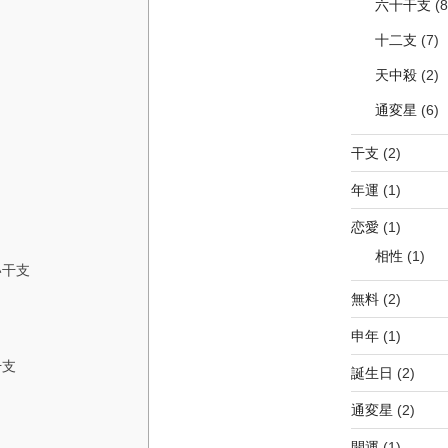
六十干支
(8
十二支
(7)
天中殺
(2)
通変星
(6)
干支
(2)
年運
(1)
恋愛
(1)
相性
(1)
い干支
無料
(2)
申年
(1)
干支
誕生日
(2)
通変星
(2)
開運
(1)