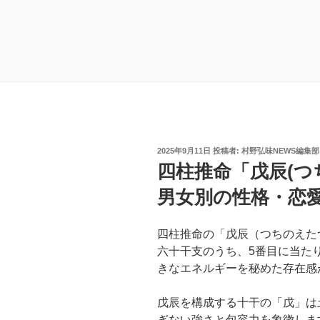
投
2025年9月11日
投稿者:
村野弘味NEWS編集部
稿
四柱推命「戊辰(つ
日:
男女別の性格・恋
四柱推命の「戊辰（つちのえた
六十干支のうち、5番目に当た
きなエネルギーを秘めた存在感
戊辰を構成する十干の「戊」は
ぎない強さと包容力を象徴しま