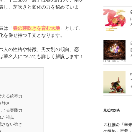
表し、芽吹きと変化の力を秘めていま
辰は「
春の芽吹きを育む大地
」として、
化を併せ持つ干支となります。
つ人の性格や特徴、男女別の傾向、恋
は著名人についても詳しく解説します！
考える統率力
冷静さ
んじる実践力
最近の投稿
れた視点
臆さない強さ
四柱推命「辛未
の性格・恋愛
？