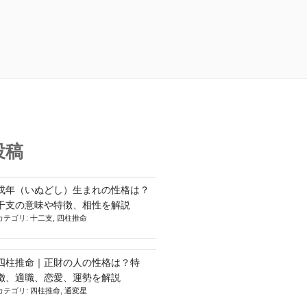
投稿
戌年（いぬどし）生まれの性格は？
干支の意味や特徴、相性を解説
カテゴリ:
十二支
,
四柱推命
四柱推命｜正財の人の性格は？特
徴、適職、恋愛、運勢を解説
カテゴリ:
四柱推命
,
通変星