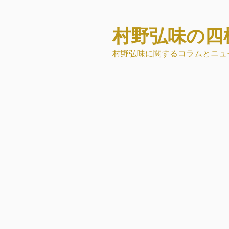
コ
ン
テ
村野弘味の四
ン
村野弘味に関するコラムとニュ
ツ
へ
ス
キ
ッ
プ