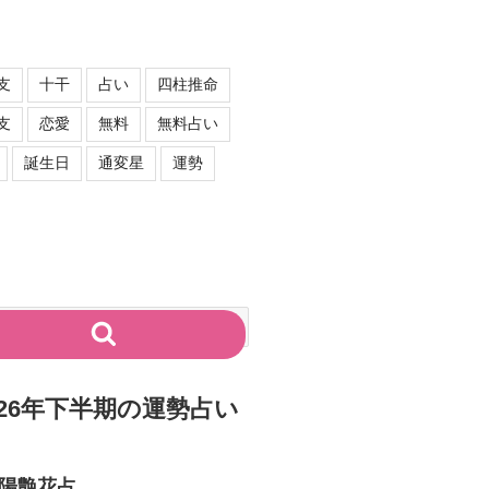
支
十干
占い
四柱推命
支
恋愛
無料
無料占い
誕生日
通変星
運勢
検
索
026年下半期の運勢占い
陰陽艶花占