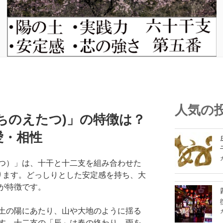
人気の
ちのえたつ)」の特徴は？
愛・相性
つ）」は、十干と十二支を組み合わせた
ります。どっしりとした安定感を持ち、大
が特徴です。
土の陽にあたり、山や大地のように揺る
す。十二支の「辰」は春の終わり、雨を