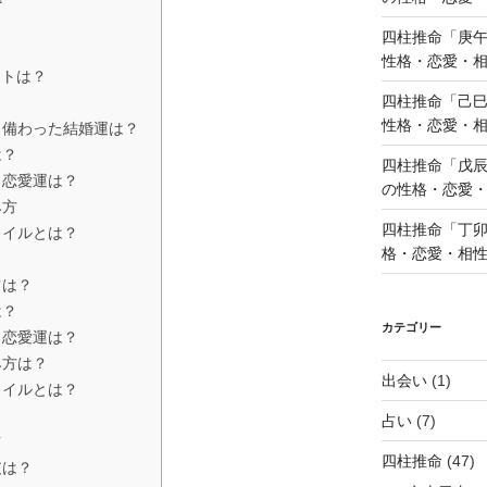
四柱推命「庚午
性格・恋愛・
ントは？
四柱推命「己巳
性格・恋愛・
？備わった結婚運は？
は？
四柱推命「戊辰
と恋愛運は？
の性格・恋愛
み方
四柱推命「丁卯
タイルとは？
格・恋愛・相
ツは？
は？
カテゴリー
と恋愛運は？
み方は？
出会い
(1)
タイルとは？
占い
(7)
ツ
四柱推命
(47)
支は？