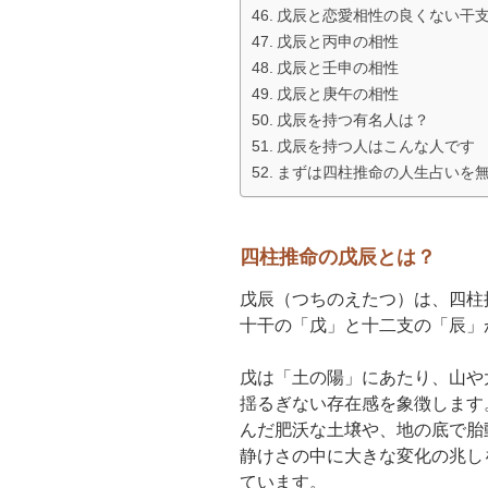
戊辰と恋愛相性の良くない干
戊辰と丙申の相性
戊辰と壬申の相性
戊辰と庚午の相性
戊辰を持つ有名人は？
戊辰を持つ人はこんな人です
まずは四柱推命の人生占いを
四柱推命の戊辰とは？
戊辰（つちのえたつ）は、四柱
十干の「戊」と十二支の「辰」
戊は「土の陽」にあたり、山や
揺るぎない存在感を象徴します
んだ肥沃な土壌や、地の底で胎
静けさの中に大きな変化の兆し
ています。