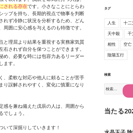
にされる存在
です。小さなことにとらわ
タグ
シップを持ち、長期的視点で物事を判断
されず冷静に状況を分析するため、どん
人生
十二
、周囲に安心感を与えるのも特徴です。
天中殺
干
点と理屈より結果を重視する実務家気質
相性
空亡
左右されず自分を保つことができます。
陰陽五行
秘め、必要な時には包容力あるリーダー
します。
検索
く、柔軟な対応や他人に頼ることが苦手
まり誤解されやすく、変化に慎重になり
検
索:
定感を兼ね備えた戊辰の人は、周囲から
当たる2
るでしょう。
ついて深掘りしていきます！
水晶玉子 