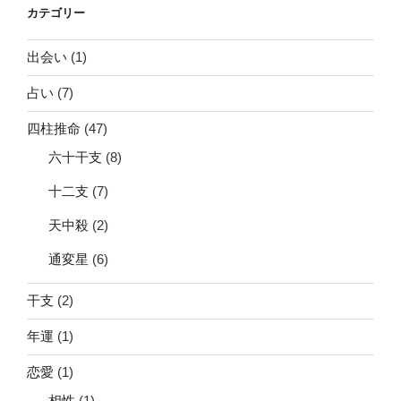
カテゴリー
出会い
(1)
占い
(7)
四柱推命
(47)
六十干支
(8)
十二支
(7)
天中殺
(2)
通変星
(6)
干支
(2)
年運
(1)
恋愛
(1)
相性
(1)