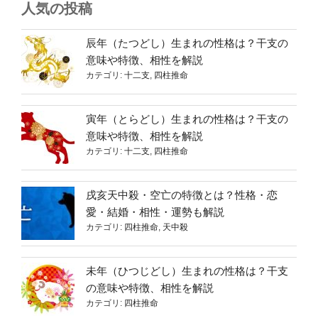
人気の投稿
ど
し）
生
辰年（たつどし）生まれの性格は？干支の
ま
意味や特徴、相性を解説
カテゴリ:
十二支
,
四柱推命
れ
の
性
寅年（とらどし）生まれの性格は？干支の
格
意味や特徴、相性を解説
は？
カテゴリ:
十二支
,
四柱推命
干
支
戌亥天中殺・空亡の特徴とは？性格・恋
の
愛・結婚・相性・運勢も解説
意
カテゴリ:
四柱推命
,
天中殺
味
や
特
未年（ひつじどし）生まれの性格は？干支
徴、
の意味や特徴、相性を解説
相
カテゴリ:
四柱推命
性