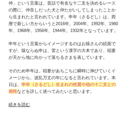
仲」という言葉は、昔話で有名な十二支を決めるレース
の際に、仲良しだった犬と仲たがいしてしまったことか
ら生まれたと言われています。申年（さるどし）は、西
暦で新しい方からいうと2016年、2004年、1992年、1980
年、1968年、1956年、1944年、1932年となっています。
申年という言葉からイメージするのはお猿さんの絵面で
すが、猿ならぬ申は、雷という漢字の大本であり、稲妻
が天から地に向かって落ちるさまを表しています。
そのため申年は、稲妻があちこちに瞬時に伸びていくイ
メージから、波乱万丈の年になると言われています。本
日は、
申年（さるどし）生まれの性質や他の十二支との
相性
などを詳しく述べてみたいと思います。
“申
続きを読む
年
（さ
る