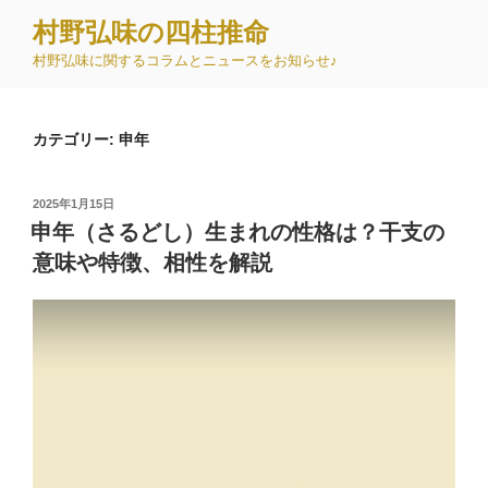
コ
村野弘味の四柱推命
ン
村野弘味に関するコラムとニュースをお知らせ♪
テ
ン
ツ
カテゴリー:
申年
へ
ス
キ
投
2025年1月15日
ッ
稿
申年（さるどし）生まれの性格は？干支の
日:
プ
意味や特徴、相性を解説