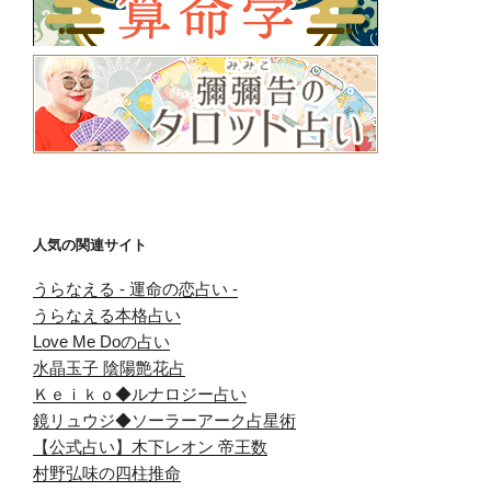
人気の関連サイト
うらなえる - 運命の恋占い -
うらなえる本格占い
Love Me Doの占い
水晶玉子 陰陽艶花占
Ｋｅｉｋｏ◆ルナロジー占い
鏡リュウジ◆ソーラーアーク占星術
【公式占い】木下レオン 帝王数
村野弘味の四柱推命