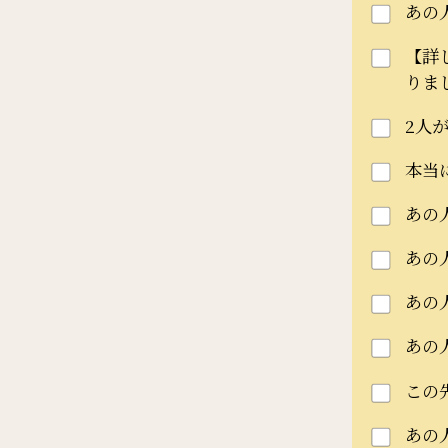
あの
【詳
りま
2人
本当
あの
あの
あの
あの
この
あの