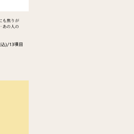
にも焦りが
…あの人の
込)/
13
項目