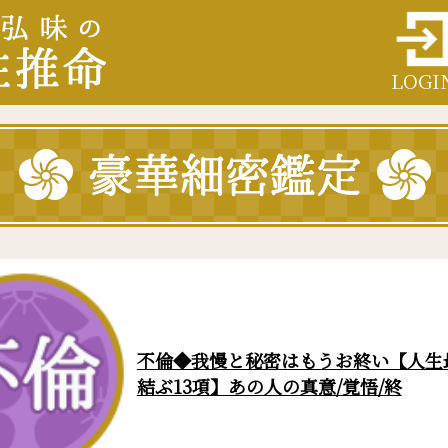
LOGI
不倫◆我慢と秘密はもうお終い【人生
結ぶ13項】あの人の真意/覚悟/終