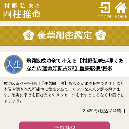
HOME
LOGIN
飛躍&成功全て叶える【村野弘味が導くあ
なたの運命好転占SP】重要転機/将来
成功＆幸せ報告続出【運気向上占】あなたがまだ把握できていない
本質や隠された可能性に焦点を当て、リアルな未来を読み解きま
す。確実に幸せを掴むためのメッセージを余すところなくお届けし
ましょう。
2,420
円(税込)/
14
項目
会員登録