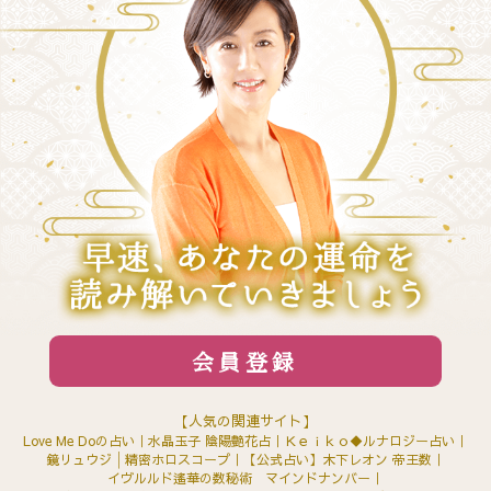
会員登録
【人気の関連サイト】
Love Me Doの占い
水晶玉子 陰陽艶花占
Ｋｅｉｋｏ◆ルナロジー占い
鏡リュウジ│精密ホロスコープ
【公式占い】木下レオン 帝王数
イヴルルド遙華の数秘術 マインドナンバー