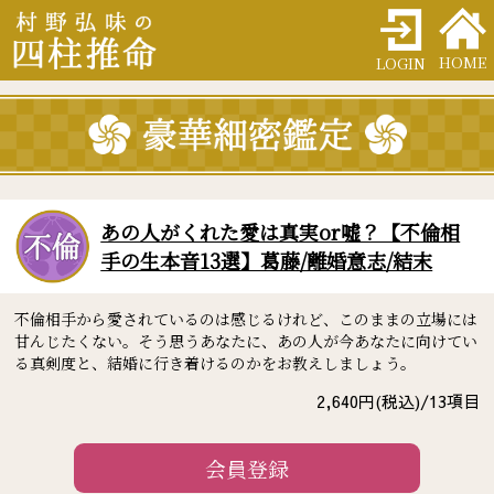
HOME
LOGIN
あの人がくれた愛は真実or嘘？【不倫相
手の生本音13選】葛藤/離婚意志/結末
不倫相手から愛されているのは感じるけれど、このままの立場には
甘んじたくない。そう思うあなたに、あの人が今あなたに向けてい
る真剣度と、結婚に行き着けるのかをお教えしましょう。
2,640
円(税込)/
13
項目
会員登録