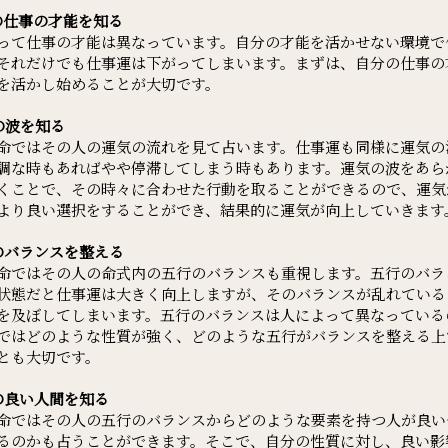
の仕事の才能を知る
って仕事の才能は異なっています。自分の才能を活かせない環境で
それだけでも仕事運は下がってしまいます。まずは、自分の仕事の
を活かし始めることが大切です。
の波を知る
命ではその人の運気の流れを見て占います。仕事運も同様に運気の
調な時もあればやや停滞してしまう時もあります。運気の波をあら
くことで、その時々に合わせた行動を取ることができるので、運気
より良い選択をすることができ、結果的に運気が向上していきます
のバランスを整える
命ではその人の命式内の五行のバランスも重視します。五行のバラ
状態だと仕事運は大きく向上しますが、そのバランスが乱れている
を及ぼしてしまいます。五行のバランスは人によって異なっている
ではどのような性質が強く、どのような五行がバランスを整える上
とも大切です。
の良い人間を知る
命ではその人の五行のバランスからどのような要素を持つ人が良い
るのかも占うことができます。そこで、自分の性質に対し、良い影