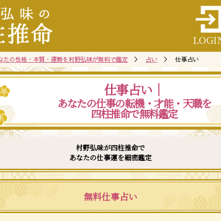
LOGI
なたの性格・本質・運勢を村野弘味が無料で鑑定
＞
占い
＞ 仕事占い
仕事占い｜
あなたの仕事の転機・才能・天職を
四柱推命で無料鑑定
村野弘味が四柱推命で
あなたの仕事運を細密鑑定
無料仕事占い