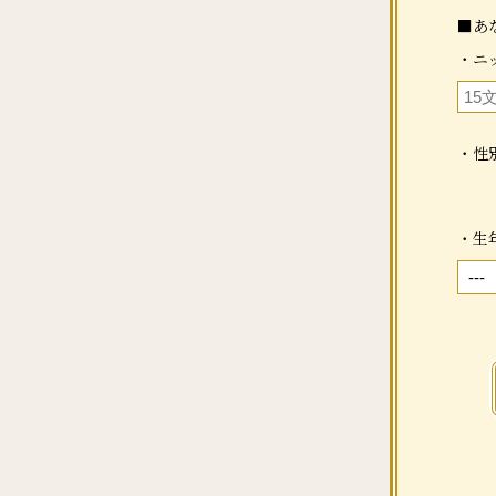
■あ
・ニ
・性
・生