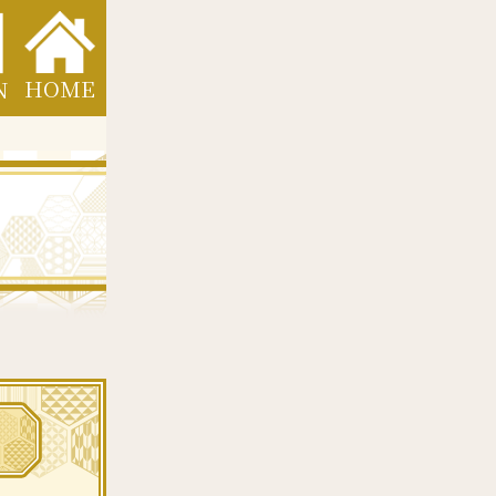
HOME
N