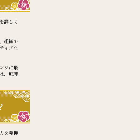
を詳しく
、組織で
ティブな
ンジに最
は、無理
？
力を発揮