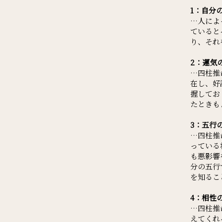
1：自分
…人によ
ていると
り、それ
2：運気
…四柱推
在し、好
握してお
たときも
3：五行
…四柱推
っている
も悪影響
分の五行
を知るこ
4：相性
…四柱推
えてくれ