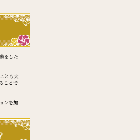
動をした
ことも大
ることで
ョンを加
？