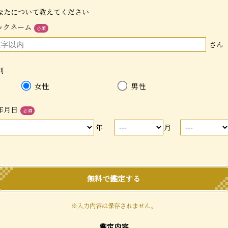
なたについて教えてください
ックネーム
必須
さん
別
女性
男性
年月日
必須
年
月
無料で鑑定する
※入力内容は保存されません。
鑑定内容