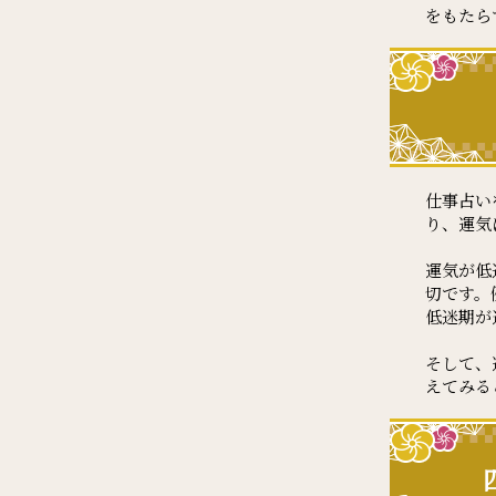
をもたら
仕事占い
り、運気
運気が低
切です。
低迷期が
そして、
えてみる