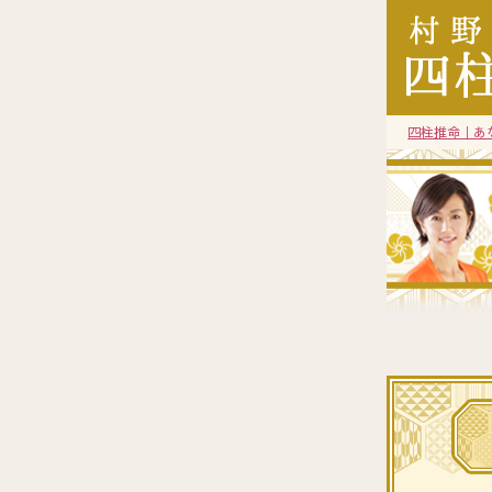
四柱推命｜あ